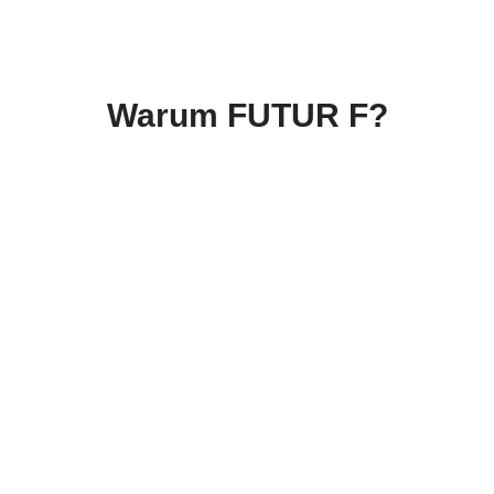
Warum FUTUR F?
Entscheidungen
Du strukturierst komplexe
Situationen, schärfst
Prioritäten und triffst
tragfähige Entscheidungen.