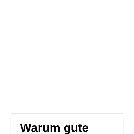
Führungs- und
Organisationsfragen. Sie
setzen fundierte Impulse,
öffnen neue Perspektiven und
schaffen Orientierung für
strategische
Weiterentwicklung – klar,
praxisnah und machtsensibel.
Keynote planen
Warum gute