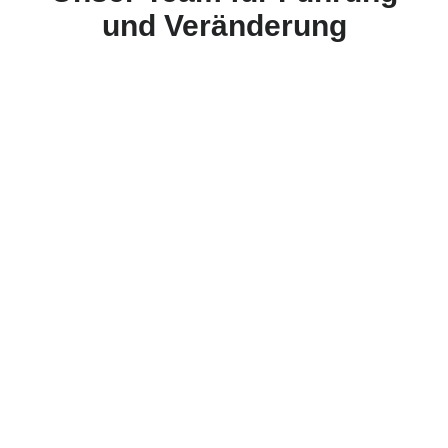
und Veränderung
Tanja Krase
Leadership-Formate an der
Schnittstelle von
Verantwortung, Einfluss und
organisationaler Praxis.
Eigene Position klar
bestimmen
Entscheidungsfähigkeit
stärken
Komplexe Dynamiken
sicher navigieren