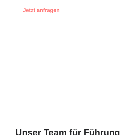
Jetzt anfragen
Machtbewusst entscheiden
Strukturen wirksam verändern
Wandel gestalten
Unser Team für Führung