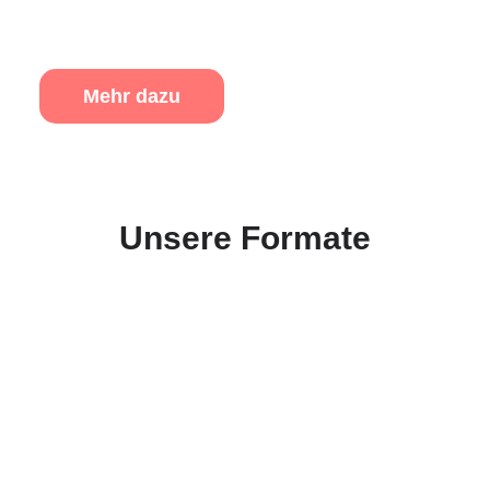
Mehr dazu
Unsere Formate
Trainings
Wir stärken Führung dort, wo
sie wirksam wird: im
organisationalen Alltag.
Unsere Trainings verbinden
fundierte Impulse mit