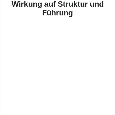
Wirkung auf Struktur und
Führung
Orientierung
Klarheit in komplexen
Veränderungsprozessen.
Führung, Macht,
Verantwortung und
Zusammenarbeit werden
systematisch eingeordnet.