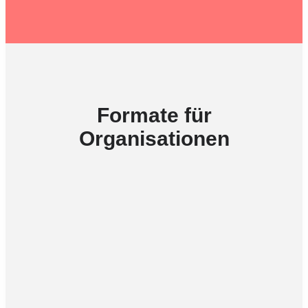
Formate für
Organisationen
Trainings
Führungskompetenz
entsteht nicht durch Theorie
allein. Unsere Trainings
verbinden fachliche Inputs
mit konkreter Anwendung im
organisationalen Alltag.