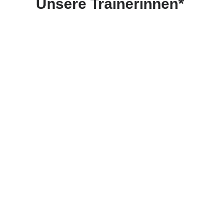
Unsere Trainerinnen*
Tanja Krase
Trainings zu Leadership,
Machtsensibilität, Effectuation
und unternehmerischer
Praxis.
Schritte in Komplexität
gehen
Entscheidungen unter
Unsicherheit klären
Transformation
strukturiert ausrichten