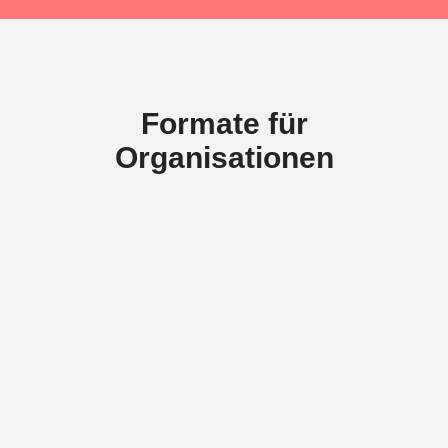
Formate für
Organisationen
Trainings
Führungskompetenz entsteht
nicht durch Theorie allein.
Unsere Trainings verbinden
fachliche Inputs mit konkreter
Anwendung im
organisationalen Alltag.
Themen wie Leadership, Bias,
Verhandeln oder Effectuation