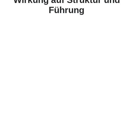
Führung
Orientierung
Klarheit in komplexen
Veränderungsprozessen.
Führung, Macht,
Verantwortung und
Zusammenarbeit werden
systematisch eingeordnet.