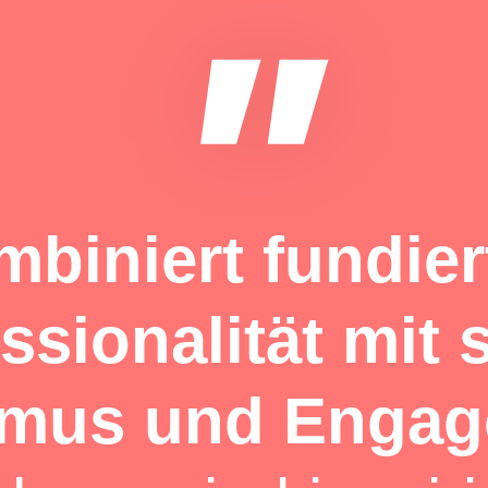
"
mbiniert fundie
ssionalität mit
smus und Engag