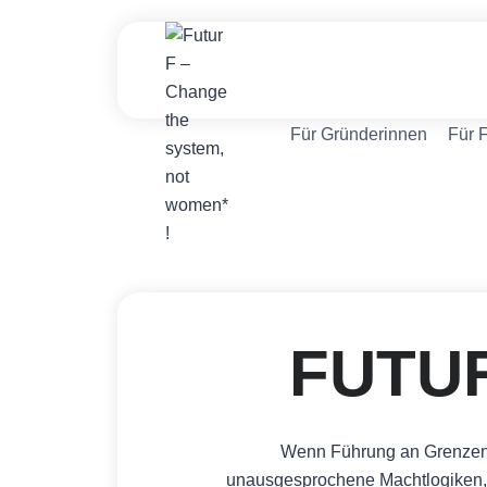
Zum
Inhalt
springen
Für Gründerinnen
Für 
FUTUR
Wenn Führung an Grenzen s
unausgesprochene Machtlogiken, 