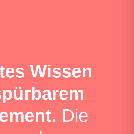
rtes Wissen
 spürbarem
ement.
Die