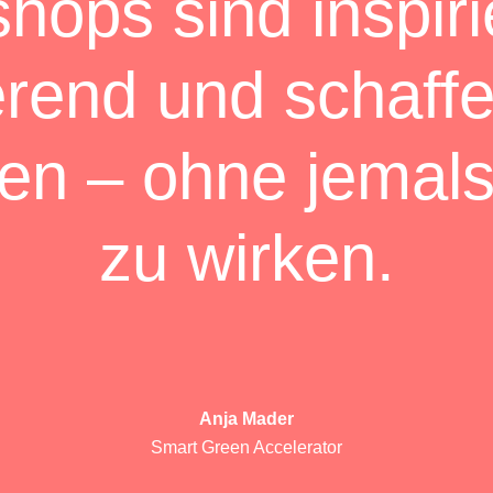
hops sind inspiri
erend und schaff
en – ohne jemal
zu wirken.
Anja Mader
Smart Green Accelerator