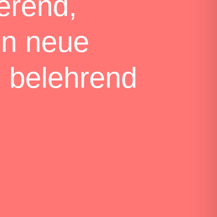
erend,
en neue
s belehrend