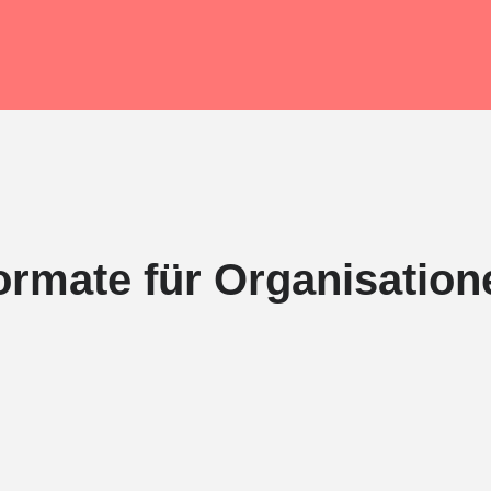
ormate für Organisation
rch Theorie allein. Unsere Trainings verbinden fachliche Inpu
Leadership, Bias, Verhandeln oder Effectuation werden direkt i