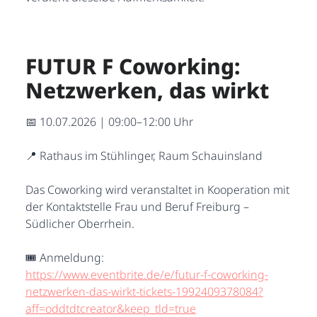
FUTUR F Coworking:
Netzwerken, das wirkt
📅 10.07.2026 | 09:00–12:00 Uhr
📍 Rathaus im Stühlinger, Raum Schauinsland
Das Coworking wird veranstaltet in Kooperation mit
der Kontaktstelle Frau und Beruf Freiburg –
Südlicher Oberrhein.
🎟️ Anmeldung:
https://www.eventbrite.de/e/futur-f-coworking-
netzwerken-das-wirkt-tickets-1992409378084?
aff=oddtdtcreator&keep_tld=true