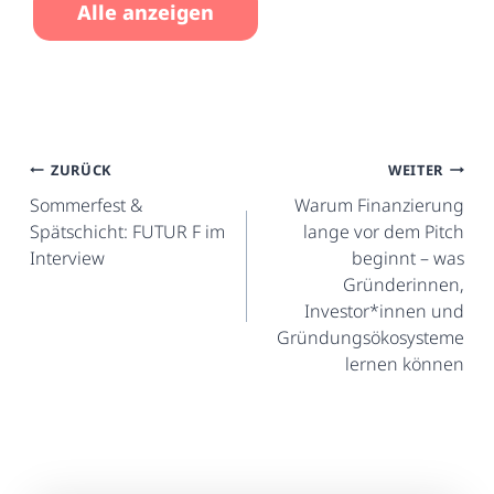
Alle anzeigen
Beitragsnavigation
ZURÜCK
WEITER
Sommerfest &
Warum Finanzierung
Spätschicht: FUTUR F im
lange vor dem Pitch
Interview
beginnt – was
Gründerinnen,
Investor*innen und
Gründungsökosysteme
lernen können